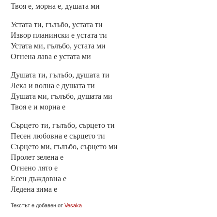
Твоя е, морна е, душата ми
Устата ти, гълъбо, устата ти
Извор планински е устата ти
Устата ми, гълъбо, устата ми
Огнена лава е устата ми
Душата ти, гълъбо, душата ти
Лека и волна е душата ти
Душата ми, гълъбо, душата ми
Твоя е и морна е
Сърцето ти, гълъбо, сърцето ти
Песен любовна е сърцето ти
Сърцето ми, гълъбо, сърцето ми
Пролет зелена е
Огнено лято е
Есен дъждовна е
Ледена зима е
Текстът е добавен от
Vesaka