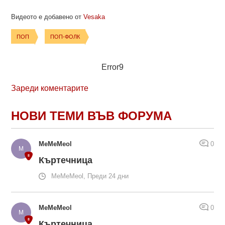
Видеото е добавено от
Vesaka
ПОП
ПОП-ФОЛК
Error9
Зареди коментарите
НОВИ ТЕМИ ВЪВ ФОРУМА
MeMeMeol
0
Къртечница
MeMeMeol, Преди 24 дни
MeMeMeol
0
Къртечница