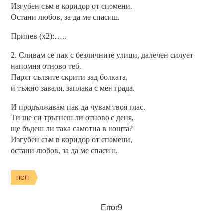
Изгубен съм в коридор от спомени.
Остани любов, за да ме спасиш.
Припев (х2):…..
2. Сливам се пак с безличните улици, далечен силует
напомня отново теб.
Парят сълзите скрити зад болката,
и тъжно заваля, заплака с мен града.
И продължавам пак да чувам твоя глас.
Ти ще си тръгнеш ли отново с деня,
ще бъдеш ли така самотна в нощта?
Изгубен съм в коридор от спомени,
остани любов, за да ме спасиш.
ПОП
Error9