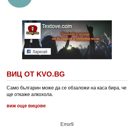
ВИЦ ОТ KVO.BG
Само българин може да се обзаложи на каса бира, че
ще откаже алкохола.
виж още вицове
Error9