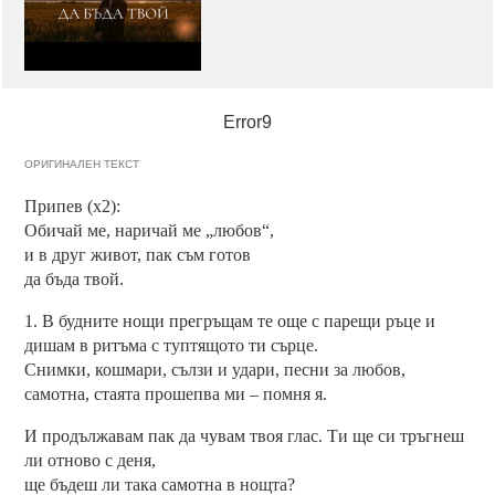
Error9
ОРИГИНАЛЕН ТЕКСТ
Припев (х2):
Обичай ме, наричай ме „любов“,
и в друг живот, пак съм готов
да бъда твой.
1. В будните нощи прегръщам те още с парещи ръце и
дишам в ритъма с туптящото ти сърце.
Снимки, кошмари, сълзи и удари, песни за любов,
самотна, стаята прошепва ми – помня я.
И продължавам пак да чувам твоя глас. Ти ще си тръгнеш
ли отново с деня,
ще бъдеш ли така самотна в нощта?