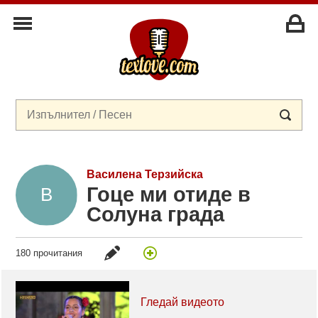
Василена Терзийска
Гоце ми отиде в
Солуна града
180 прочитания
Гледай видеото