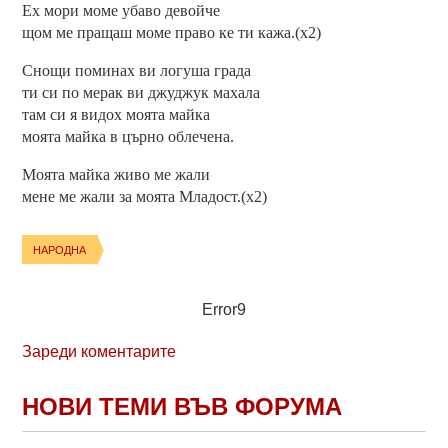
Ех мори моме убаво девойче
щом ме пращаш моме право ке ти кажа.(х2)
Снощи поминах ви логуша града
ти си по мерак ви джуджук махала
там си я видох моята майка
моята майка в църно облечена.
Моята майка живо ме жали
мене ме жали за моята Младост.(х2)
НАРОДНА
Error9
Зареди коментарите
НОВИ ТЕМИ ВЪВ ФОРУМА