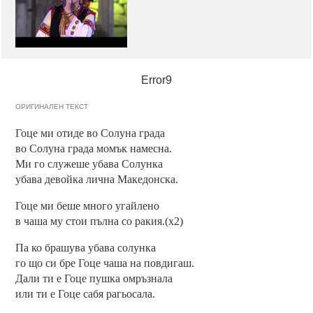
Error9
ОРИГИНАЛЕН ТЕКСТ
Гоце ми отиде во Солуна града
во Солуна града момък намесна.
Ми го служеше убава Солунка
убава девойка лична Македонска.
Гоце ми беше много угайлено
в чаша му стои пълна со ракия.(х2)
Па ко брашува убава солунка
го що си бре Гоце чаша на повдигаш.
Дали ти е Гоце пушка омръзнала
или ти е Гоце сабя рагьосала.