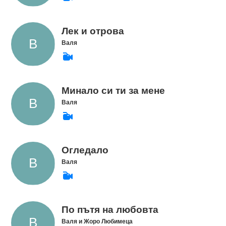
Лек и отрова
Валя
Минало си ти за мене
Валя
Огледало
Валя
По пътя на любовта
Валя и Жоро Любимеца