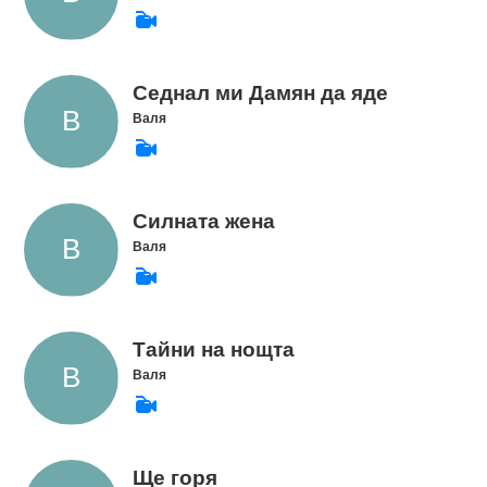
Седнал ми Дамян да яде
Валя
Силната жена
Валя
Тайни на нощта
Валя
Ще горя