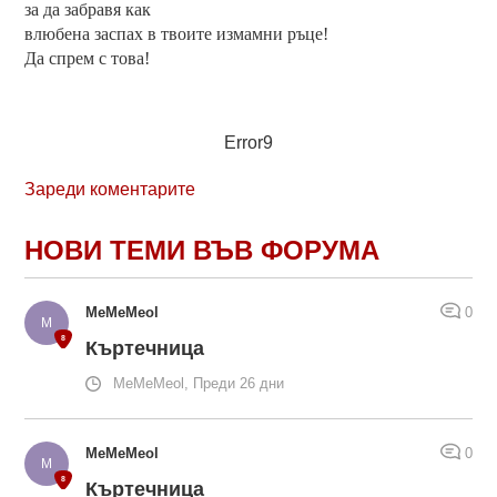
за да забравя как
влюбена заспах в твоите измамни ръце!
Да спрем с това!
Error9
Зареди коментарите
НОВИ ТЕМИ ВЪВ ФОРУМА
MeMeMeol
0
Къртечница
MeMeMeol, Преди 26 дни
MeMeMeol
0
Къртечница