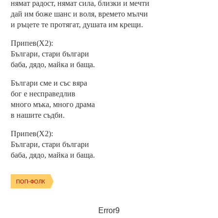
нямат радост, нямат сила, близки и мечти
дай им боже шанс и воля, времето мълчи
и ръцете те протягат, душата им крещи.
Припев(Х2):
Българи, стари българи
баба, дядо, майка и баща.
Българи сме и със вяра
бог е несправедлив
много мъка, много драма
в нашите съдби.
Припев(Х2):
Българи, стари българи
баба, дядо, майка и баща.
ПОП-ФОЛК
Error9