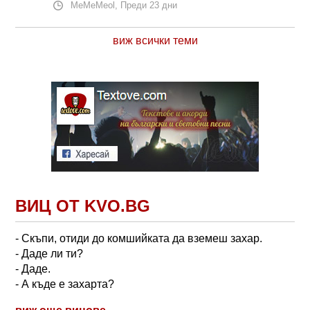
MeMeMeol, Преди 23 дни
виж всички теми
ВИЦ ОТ KVO.BG
- Скъпи, отиди до комшийката да вземеш захар.
- Даде ли ти?
- Даде.
- А къде е захарта?