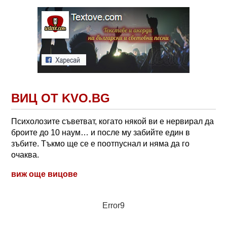
ВИЦ ОТ KVO.BG
Психолозите съветват, когато някой ви е нервирал да
броите до 10 наум… и после му забийте един в
зъбите. Тъкмо ще се е поотпуснал и няма да го
очаква.
виж още вицове
Error9