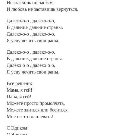
Не склеишь по частям,
И любовь не заставишь вернуться.
Далеко-о-о , далеко-о-о,
В дальние-дальние страны.
Далеко-о-о , далеко-о-о,
Я уеду лечить свои раны.
Далеко-о-о , далеко-о-о,
В дальние-дальние страны.
Далеко-о-о , далеко-о-о,
Я уеду лечить свои раны.
Все решено:
Мама, я гей!
Папа, я гей!
Можете просто промолчать,
Можете злиться или беситься.
Мне на это наплевать!
С Эдиком
С Яриком