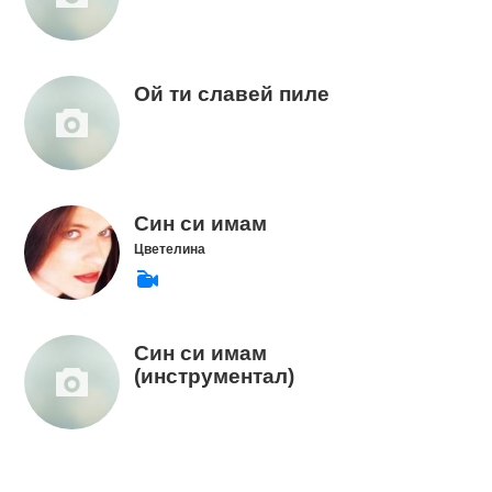
Ой ти славей пиле
Син си имам
Цветелина
Син си имам
(инструментал)