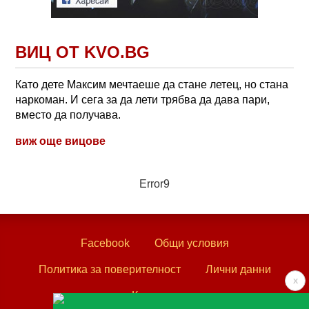
ВИЦ ОТ KVO.BG
Като дете Максим мечтаеше да стане летец, но стана
наркоман. И сега за да лети трябва да дава пари,
вместо да получава.
виж още вицове
Error9
Facebook
Общи условия
Политика за поверителност
Лични данни
x
Контакти