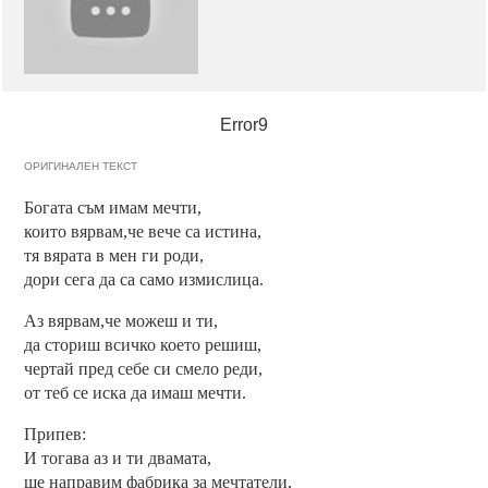
Error9
ОРИГИНАЛЕН ТЕКСТ
Богата съм имам мечти,
които вярвам,че вече са истина,
тя вярата в мен ги роди,
дори сега да са само измислица.
Аз вярвам,че можеш и ти,
да сториш всичко което решиш,
чертай пред себе си смело реди,
от теб се иска да имаш мечти.
Припев:
И тогава аз и ти двамата,
ще направим фабрика за мечтатели,