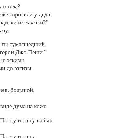
до тела?
зже спросили у деда:
водилки из жвачки?"
ачу.
а ты сумасшедший.
 герои Джо Пеши."
ые эскизы.
и до эзгизы.
чень большой.
ввиде дума на коже.
 На эту и на ту набью
На эту и на ту.