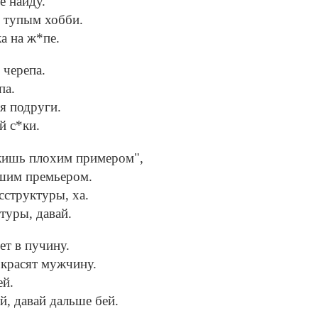
е найду.
о тупым хобби.
а на ж*пе.
 черепа.
па.
я подруги.
й с*ки.
ужишь плохим примером",
шим премьером.
сструктуры, ха.
туры, давай.
ет в пучину.
 красят мужчину.
ей.
, давай дальше бей.