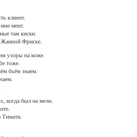
ть клиент.
 мне мент.
ные там киски.
 Жанной Фриске.
им узоры на коже.
бе тоже.
ём бьём знаем.
чаем.
.
х, когда был на мели.
ите.
а Тимати.