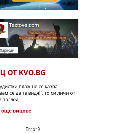
Ц ОТ KVO.BG
удистки плаж не се казва
вам се да те видя!", то си личи от
 поглед.
 още вицове
Error9