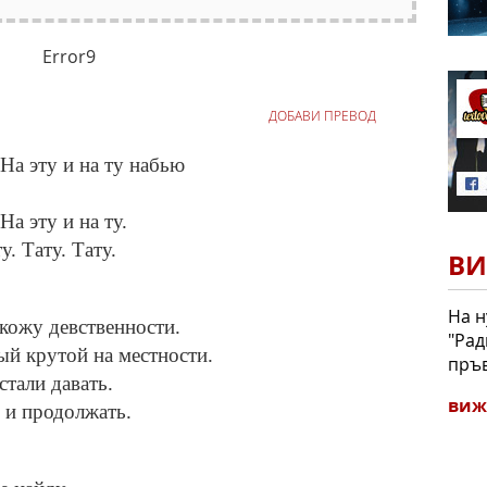
Error9
ДОБАВИ ПРЕВОД
 На эту и на ту набью
На эту и на ту.
у. Тату. Тату.
ВИ
На н
 кожу девственности.
"Рад
мый крутой на местности.
пръв
стали давать.
виж
 и продолжать.