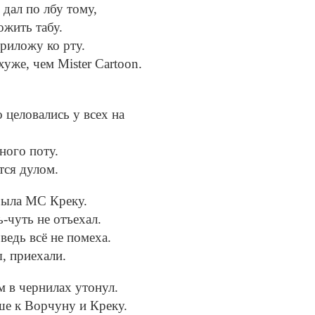
 дал по лбу тому,
ожить табу.
приложу ко рту.
уже, чем Mister Cartoon.
 целовались у всех на
ного поту.
тся дулом.
была MC Креку.
ь-чуть не отъехал.
ведь всё не помеха.
ы, приехали.
ом в чернилах утонул.
чше к Ворчуну и Креку.