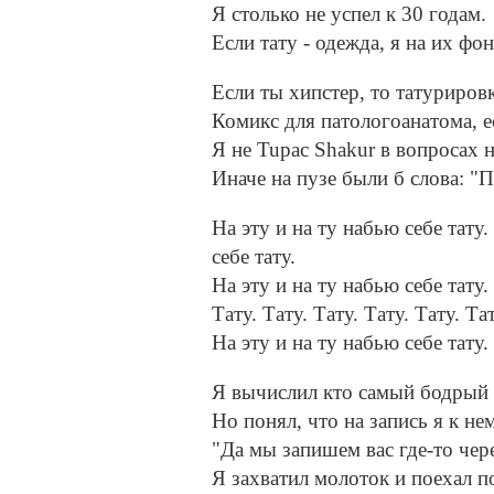
Я столько не успел к 30 годам.
Если тату - одежда, я на их фо
Если ты хипстер, то татуриров
Комикс для патологоанатома, е
Я не Tupac Shakur в вопросах н
Иначе на пузе были б слова: "П
На эту и на ту набью себе тату.
себе тату.
На эту и на ту набью себе тату. 
Тату. Тату. Тату. Тату. Тату. Тат
На эту и на ту набью себе тату.
Я вычислил кто самый бодрый м
Но понял, что на запись я к не
"Да мы запишем вас где-то чер
Я захватил молоток и поехал п