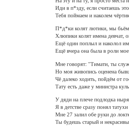
На эту и на ту, я просто места н
Иди в п*зду, если считаешь эт
Тебя поймаем и наколем чёртик
П*д*ки колят лютики, мы бьём
Хлюпики колят имена девчат, о
Ещё один поплыл и наколол им
Ещё вчера она была в роли мое
Мне говорят: "Тимати, ты сл
Но моя живопись оценена быв
Чё далеко ходить, пойдём от го
Тату есть даже у министра куль
У дяди на плече подлодка ныря
Я в детстве сразу понял татухи
Мне 27 залил обе руки до локт
Ты будешь старый и некрасивый