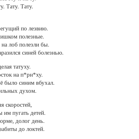
у. Тату. Тату.
бегущий по лезвию.
лишком полезные.
а на лоб полезли бы.
заразился синей болезнью.
елая татуху.
осток на п*рн*ху.
ё было синим вбухал.
сильных духом.
яя скоростей,
ы им пугать детей.
орме, долог день.
забиты до локтей.