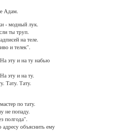
не Адам.
ки - модный лук.
сли ты труп.
адписей на теле.
иво и телек".
 На эту и на ту набью
На эту и на ту.
у. Тату. Тату.
астер по тату.
му не попаду.
ез полгода".
о адресу объяснить ему