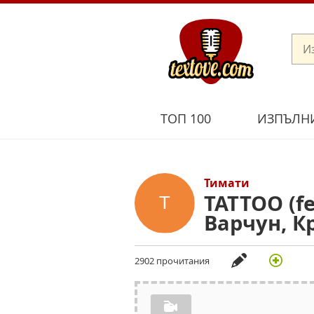
ТОП 100
ИЗПЪЛН
Тимати
TATTOO (fe
Варчун, К
2902 прочитания