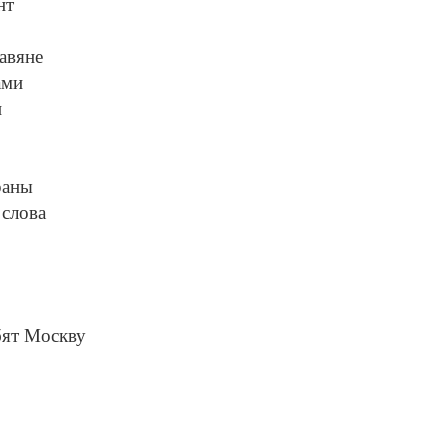
нт
авяне
ами
и
раны
 слова
бят Москву