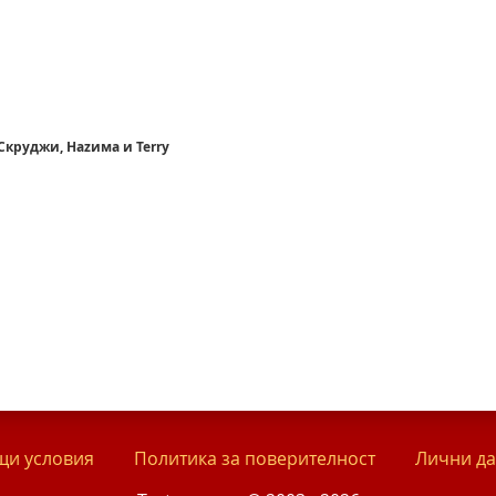
 Скруджи, Наzима и Terry
и условия
Политика за поверителност
Лични д