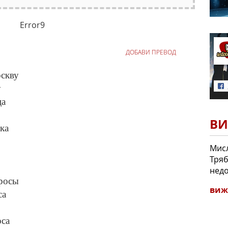
Error9
ДОБАВИ ПРЕВОД
оскву
у
ца
ВИ
ка
Мисл
Тряб
недо
росы
виж
са
оса