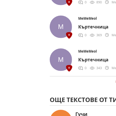
0
890
Me
MeMeMeol
Къртечница
0
369
Me
MeMeMeol
Къртечница
0
343
Me
ОЩЕ ТЕКСТОВЕ ОТ 
Гучи