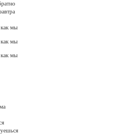
братно
завтра
 как мы
 как мы
 как мы
мма
ся
суешься