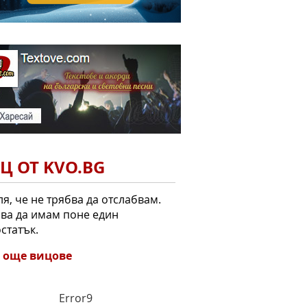
Ц ОТ KVO.BG
я, че не трябва да отслабвам.
ва да имам поне един
статък.
 още вицове
Error9