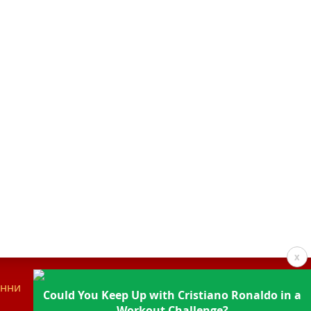
x
анни
Контакти
Could You Keep Up with Cristiano Ronaldo in a
Workout Challenge?