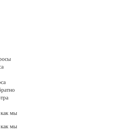
росы
са
оса
братно
втра
 как мы
 как мы