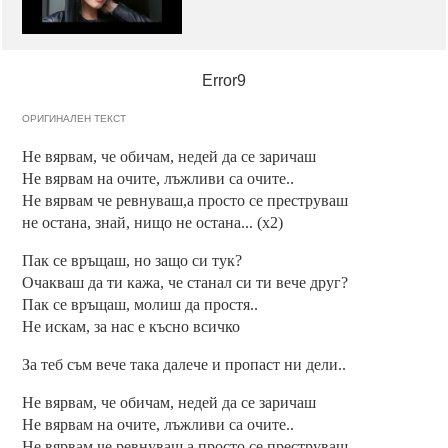
Error9
ОРИГИНАЛЕН ТЕКСТ
Не вярвам, че обичам, недей да се заричаш
Не вярвам на очите, лъжливи са очите..
Не вярвам че ревнуваш,а просто се преструваш
не остана, знай, нищо не остана... (х2)
Пак се връщаш, но защо си тук?
Очакваш да ти кажа, че станал си ти вече друг?
Пак се връщаш, молиш да простя..
Не искам, за нас е късно всичко
За теб съм вече така далече и пропаст ни дели..
Не вярвам, че обичам, недей да се заричаш
Не вярвам на очите, лъжливи са очите..
Не вярвам че ревнуваш,а просто се преструваш