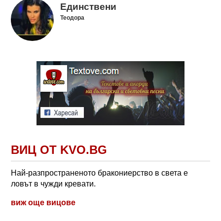
Единствени
Теодора
ВИЦ ОТ KVO.BG
Най-разпространеното бракониерство в света е
ловът в чужди кревати.
виж още вицове