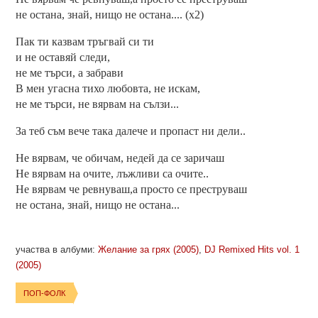
не остана, знай, нищо не остана.... (х2)
Пак ти казвам тръгвай си ти
и не оставяй следи,
не ме търси, а забрави
В мен угасна тихо любовта, не искам,
не ме търси, не вярвам на сълзи...
За теб съм вече така далече и пропаст ни дели..
Не вярвам, че обичам, недей да се заричаш
Не вярвам на очите, лъжливи са очите..
Не вярвам че ревнуваш,а просто се преструваш
не остана, знай, нищо не остана...
участва в албуми:
Желание за грях (2005)
,
DJ Remixed Hits vol. 1
(2005)
ПОП-ФОЛК