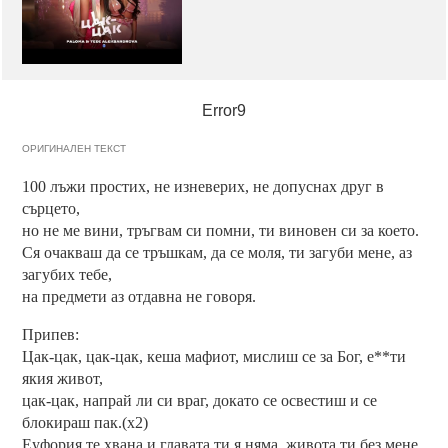
Error9
ОРИГИНАЛЕН ТЕКСТ
100 лъжи простих, не изневерих, не допуснах друг в
сърцето,
но не ме вини, тръгвам си помни, ти виновен си за което.
Ся очакваш да се тръшкам, да се моля, ти загуби мене, аз
загубих тебе,
на предмети аз отдавна не говоря.
Припев:
Цак-цак, цак-цак, кеша мафиот, мислиш се за Бог, е**ти
якия живот,
цак-цак, напрай ли си враг, докато се освестиш и се
блокираш пак.(x2)
Еуфория те хвана и главата ти я няма, живота ти без мене