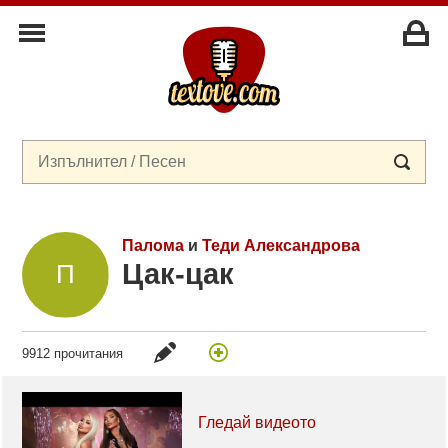
Палома
и
Теди Александрова
Цак-цак
9912 прочитания
Гледай видеото