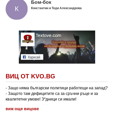
Бом-бок
Константин и Теди Александрова
ВИЦ ОТ KVO.BG
- Защо няма български политици работещи на запад?
- Защото там дефицитите са за сръчни ръце и за
квалитетни умове! З*дници си имали!
виж още вицове