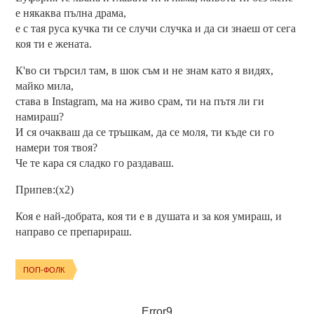
е някаква пълна драма,
е с тая руса кучка ти се случи случка и да си знаеш от сега
коя ти е жената.
К'во си търсил там, в шок съм и не знам като я видях,
майко мила,
става в Instagram, ма на живо срам, ти на пътя ли ги
намираш?
И ся очакваш да се тръшкам, да се моля, ти къде си го
намери тоя твоя?
Че те кара ся сладко го раздаваш.
Припев:(x2)
Коя е най-добрата, коя ти е в душата и за коя умираш, и
направо се препарираш.
ПОП-ФОЛК
Error9