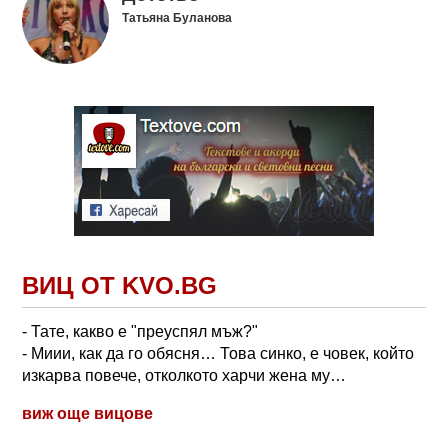
Татьяна Буланова
ВИЦ ОТ KVO.BG
- Тате, какво е "преуспял мъж?"
- Миии, как да го обясня… Това синко, е човек, който
изкарва повече, отколкото харчи жена му…
виж още вицове