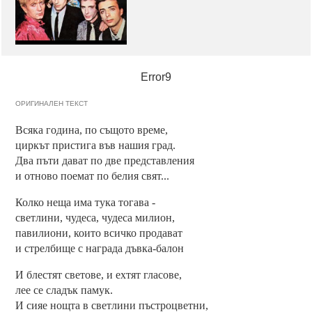
Error9
ОРИГИНАЛЕН ТЕКСТ
Всяка година, по същото време,
циркът пристига във нашия град.
Два пъти дават по две представления
и отново поемат по белия свят...
Колко неща има тука тогава -
светлини, чудеса, чудеса милион,
павилиони, които всичко продават
и стрелбище с награда дъвка-балон
И блестят светове, и ехтят гласове,
лее се сладък памук.
И сияе нощта в светлини пъстроцветни,