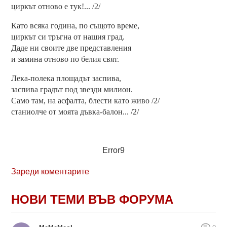
циркът отново е тук!... /2/
Като всяка година, по същото време,
циркът си тръгна от нашия град.
Даде ни своите две представления
и замина отново по белия свят.
Лека-полека площадът заспива,
заспива градът под звезди милион.
Само там, на асфалта, блести като живо /2/
станиолче от моята дъвка-балон... /2/
Error9
Зареди коментарите
НОВИ ТЕМИ ВЪВ ФОРУМА