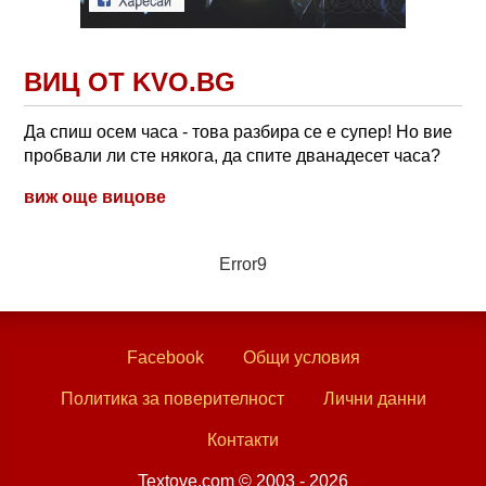
ВИЦ ОТ KVO.BG
Да спиш осем часа - това разбира се е супер! Но вие
пробвали ли сте някога, да спите дванадесет часа?
виж още вицове
Error9
Facebook
Общи условия
Политика за поверителност
Лични данни
Контакти
Textove.com © 2003 - 2026