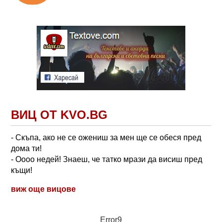
ВИЦ ОТ KVO.BG
- Скъпа, ако не се ожениш за мен ще се обеся пред
дома ти!
- Оооо недей! Знаеш, че татко мрази да висиш пред
къщи!
виж още вицове
Error9