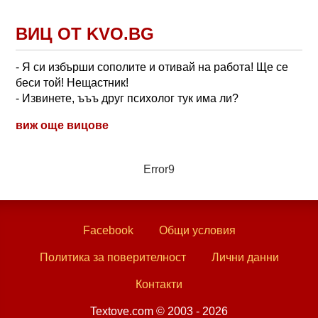
ВИЦ ОТ KVO.BG
- Я си избърши сополите и отивай на работа! Ще се
беси той! Нещастник!
- Извинете, ъъъ друг психолог тук има ли?
виж още вицове
Error9
Facebook
Общи условия
Политика за поверителност
Лични данни
Контакти
Textove.com © 2003 - 2026