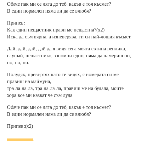
Обаче пак ми се ляга до теб, какъв е тоя късмет?
В един нормален няма ли да се влюбя?
Припев:
Как един нещастник прави ме нещастна?(x2)
Иска да съм вярна, а изневерява, ти си най-лошия късмет.
Дай, дай, дай, дай да я видя сега моята евтина реплика,
слушай, нещастнико, запомни едно, няма да намериш по,
по, по, по.
Полудях, превъртях като те видях, с номерата си ме
правиш на маймуна,
тра-ла-ла-ла, тра-ла-ла-ла, правиш ме на будала, моите
хора все ми казват че съм луда.
Обаче пак ми се ляга до теб, какъв е тоя късмет?
В един нормален няма ли да се влюбя?
Припев:(x2)