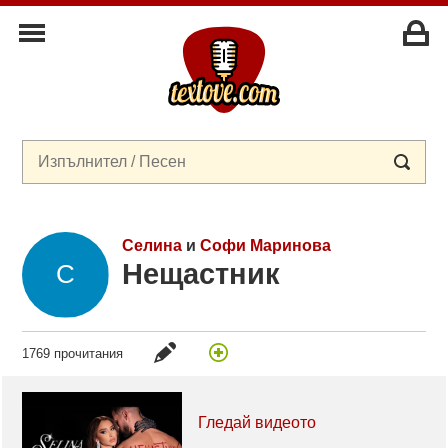
Селина
и
Софи Маринова
Нещастник
1769 прочитания
Гледай видеото