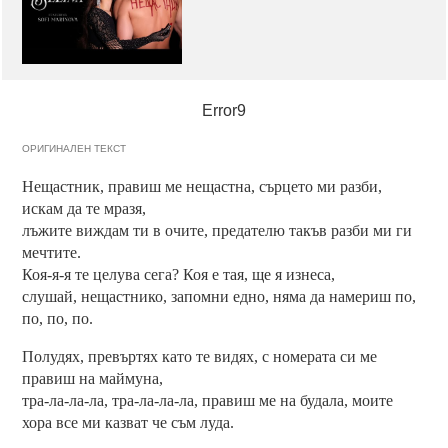
Error9
ОРИГИНАЛЕН ТЕКСТ
Нещастник, правиш ме нещастна, сърцето ми разби,
искам да те мразя,
лъжите виждам ти в очите, предателю такъв разби ми ги
мечтите.
Коя-я-я те целува сега? Коя е тая, ще я изнеса,
слушай, нещастнико, запомни едно, няма да намериш по,
по, по, по.
Полудях, превъртях като те видях, с номерата си ме
правиш на маймуна,
тра-ла-ла-ла, тра-ла-ла-ла, правиш ме на будала, моите
хора все ми казват че съм луда.