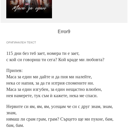
Error9
ОРИГИНАЛЕН ТЕКСТ
115 дни без теб зает, номера ти e зает,
с кой си говориш ти сега? Кой краде ми любовта?
Припев:
Маса за един ми дайте и да пия ми налейте,
нека се напия, за да ги изтрия спомените ни.
Маса за един изгубен, за един нещастно влюбен,
нея намерете, тук съм ѝ кажете, нека ме спаси.
Нервите си ям, ям, ям, усещам че си с друг знам, знам,
знам,
нямаш ли срам грам, грам? Сърцето ще ми пукне, бам,
бам, бам.