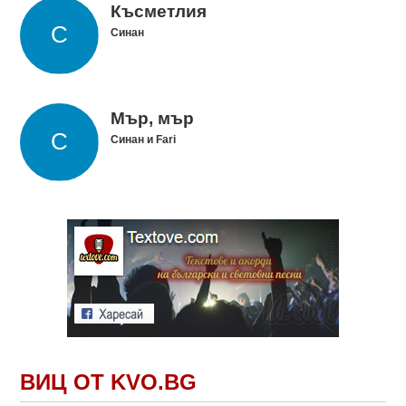
Късметлия
Синан
Мър, мър
Синан и Fari
ВИЦ ОТ KVO.BG