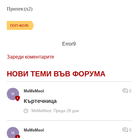
Припев:(x2)
ПОП-ФОЛК
Error9
Зареди коментарите
НОВИ ТЕМИ ВЪВ ФОРУМА
MeMeMeol
0
Къртечница
MeMeMeol, Преди 28 дни
MeMeMeol
0