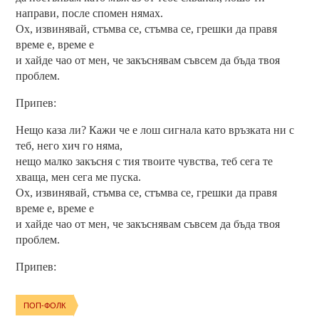
направи, после спомен нямах.
Ох, извинявай, стъмва се, стъмва се, грешки да правя
време е, време е
и хайде чао от мен, че закъснявам съвсем да бъда твоя
проблем.
Припев:
Нещо каза ли? Кажи че е лош сигнала като връзката ни с
теб, него хич го няма,
нещо малко закъсня с тия твоите чувства, теб сега те
хваща, мен сега ме пуска.
Ох, извинявай, стъмва се, стъмва се, грешки да правя
време е, време е
и хайде чао от мен, че закъснявам съвсем да бъда твоя
проблем.
Припев:
ПОП-ФОЛК