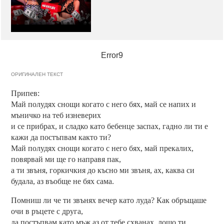
Error9
ОРИГИНАЛЕН ТЕКСТ
Припев:
Май полудях снощи когато с него бях, май се напих и
мъничко на теб изневерих
и се прибрах, и сладко като бебенце заспах, гадно ли ти е
кажи да постъпвам както ти?
Май полудях снощи когато с него бях, май прекалих,
повярвай ми ще го направя пак,
а ти звъня, горкичкия до късно ми звъня, ах, каква си
будала, аз въобще не бях сама.
Помниш ли че ти звънях вечер като луда? Как обръщаше
очи в ръцете с друга,
да постъпвам като мъж аз от тебе схванах, лошо ти