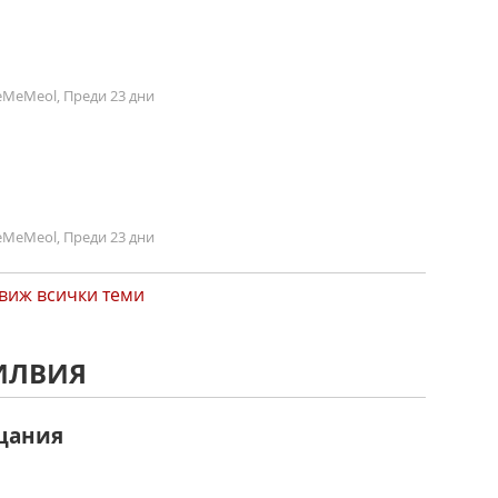
MeMeol, Преди 23 дни
MeMeol, Преди 23 дни
виж всички теми
СИЛВИЯ
щания