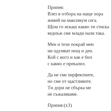
Припев:
Влез в отбора на наще хора
живей на максимум сега.
Щом го искаш какво ти стиска
веднъж сме млади нали така.
Мен и тези покрай мен
ни одумват нощ и ден.
Кой с кого и как е бил
с какво е прекалил.
Да не сме перфектните,
но сме от щастливите.
Ти дори не сбърка ме
не съжаляваме.
Припев:(x3)