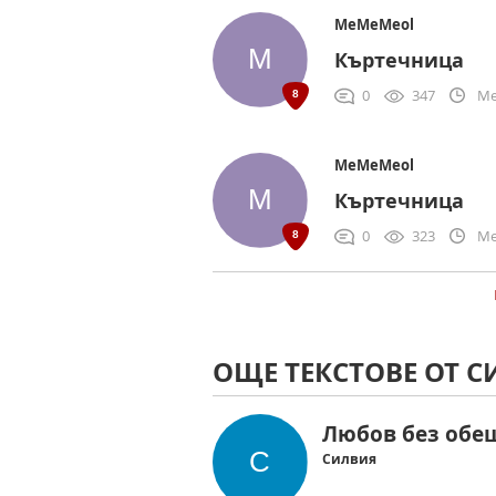
MeMeMeol
Къртечница
0
347
Me
MeMeMeol
Къртечница
0
323
Me
ОЩЕ ТЕКСТОВЕ ОТ 
Любов без обе
Силвия