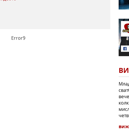
Error9
ВИ
Мла
сват
вече
колк
мисл
четв
виж