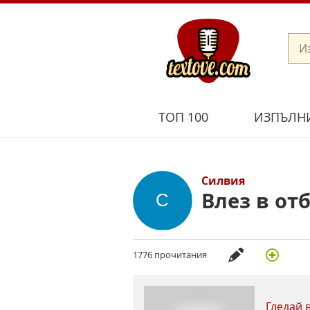
ТОП 100
ИЗПЪЛН
Силвия
Влез в от
1776 прочитания
Гледай 