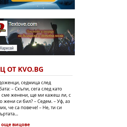
Ц ОТ KVO.BG
доженци, седмица след
бата: – Скъпи, сега след като
 сме женени, ще ми кажеш ли, с
о жени си бил? – Седем. – Уф, аз
их, че са повече! – Не, ти си
ъртата...
 още вицове