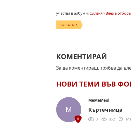
участва в албуми:
Силвия - Влез в отбора 
ПОП-ФОЛК
КОМЕНТИРАЙ
За да коментираш, трябва да вл
НОВИ ТЕМИ ВЪВ Ф
MeMeMeol
Къртечница
0
852
Me