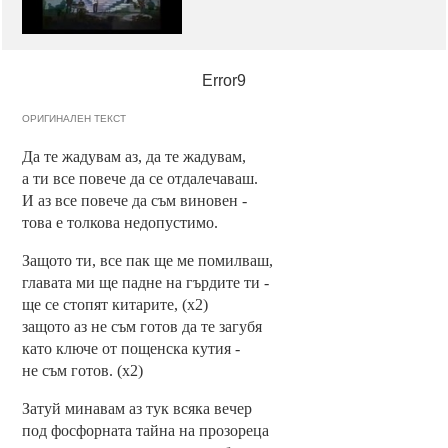
Error9
ОРИГИНАЛЕН ТЕКСТ
Да те жадувам аз, да те жадувам,
а ти все повече да се отдалечаваш.
И аз все повече да съм виновен -
това е толкова недопустимо.
Защото ти, все пак ще ме помилваш,
главата ми ще падне на гърдите ти -
ще се стопят китарите, (х2)
защото аз не съм готов да те загубя
като ключе от пощенска кутия -
не съм готов. (х2)
Затуй минавам аз тук всяка вечер
под фосфорната тайна на прозореца