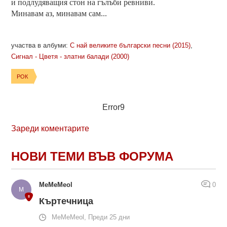
и подлудяващия стон на гълъби ревниви.
Минавам аз, минавам сам...
участва в албуми:
С най великите български песни (2015)
,
Сигнал - Цветя - златни балади (2000)
РОК
Error9
Зареди коментарите
НОВИ ТЕМИ ВЪВ ФОРУМА
MeMeMeol
0
Къртечница
MeMeMeol, Преди 25 дни