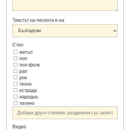
Текстът на песента е на
Стил
метъл
поп
поп-фолк
рап
рок
техно
естрада
народна
латино
Видео