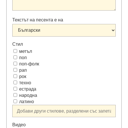
Текстът на песента е на
Стил
метъл
поп
поп-фолк
рап
рок
техно
естрада
народна
латино
Видео