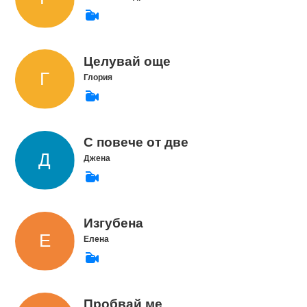
Целувай още
Глория
С повече от две
Джена
Изгубена
Елена
Пробвай ме