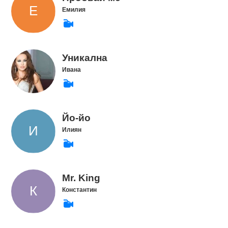
Емилия
Уникална
Ивана
Йо-йо
Илиян
Mr. King
Константин