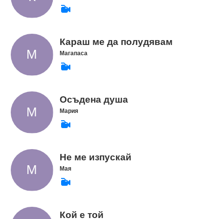
Караш ме да полудявам
Магапаса
Осъдена душа
Мария
Не ме изпускай
Мая
Кой е той