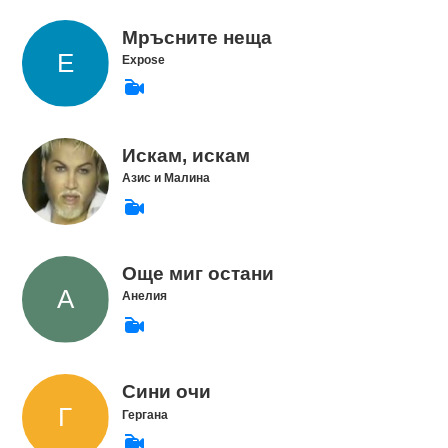
Мръсните неща
Expose
Искам, искам
Азис и Малина
Още миг остани
Анелия
Сини очи
Гергана