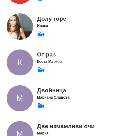
Долу горе
Ивана
От раз
Коста Марков
Двойница
Мариана Славова
Две измамливи очи
Мария