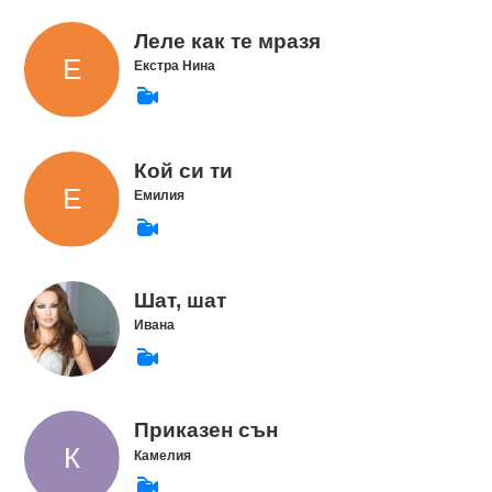
Леле как те мразя
Екстра Нина
Кой си ти
Емилия
Шат, шат
Ивана
Приказен сън
Камелия