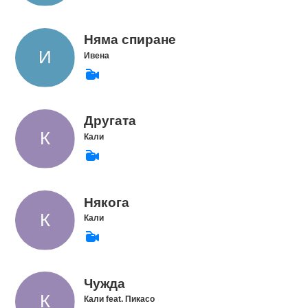
Няма спиране
Ивена
Другата
Кали
Някога
Кали
Чужда
Кали feat. Пикасо