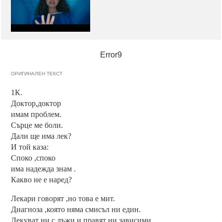
Error9
ОРИГИНАЛЕН ТЕКСТ
1К.
Доктор,доктор
имам проблем.
Сърце ме боли.
Дали ще има лек?
И той каза:
Споко ,споко
има надежда знам .
Какво не е наред?
Лекари говорят ,но това е мит.
Диагноза ,която няма смисъл ни един.
Лекуват ни с лъжи и правят ни зависими.