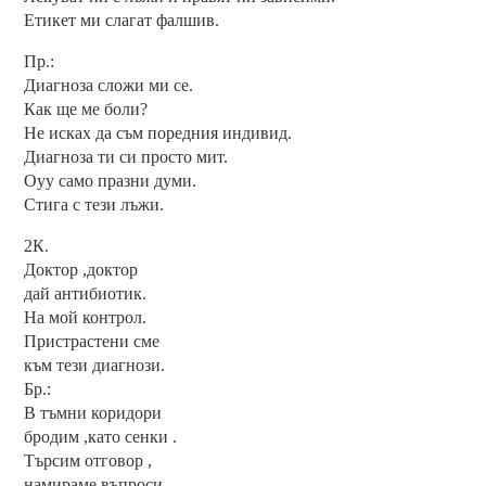
Етикет ми слагат фалшив.
Пр.:
Диагноза сложи ми се.
Как ще ме боли?
Не исках да съм поредния индивид.
Диагноза ти си просто мит.
Оуу само празни думи.
Стига с тези лъжи.
2К.
Доктор ,доктор
дай антибиотик.
На мой контрол.
Пристрастени сме
към тези диагнози.
Бр.:
В тъмни коридори
бродим ,като сенки .
Търсим отговор ,
намираме въпроси .