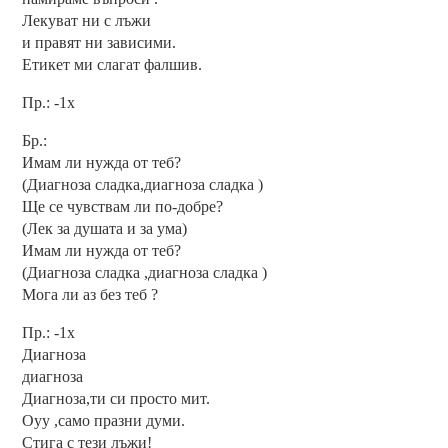
Лекуват ни с лъжи
и правят ни зависими.
Етикет ми слагат фалшив.
Пр.: -1х
Бр.:
Имам ли нужда от теб?
(Диагноза сладка,диагноза сладка )
Ще се чувствам ли по-добре?
(Лек за душата и за ума)
Имам ли нужда от теб?
(Диагноза сладка ,диагноза сладка )
Мога ли аз без теб ?
Пр.: -1х
Диагноза
диагноза
Диагноза,ти си просто мит.
Оуу ,само празни думи.
Стига с тези лъжи!