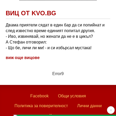
ВИЦ ОТ KVO.BG
Двама приятели сядат в един бар да си попийнат и
след известно време единият попитал другия.
- Иво, извинявай, но женати да не е в цикъл?
А Стефан отговорил:
- Що бе, личи ли ми! - и си избърсал мустака!
виж още вицове
Error9
Facebook
Общи условия
Политика за поверителност
Лични данни
x
Контакти