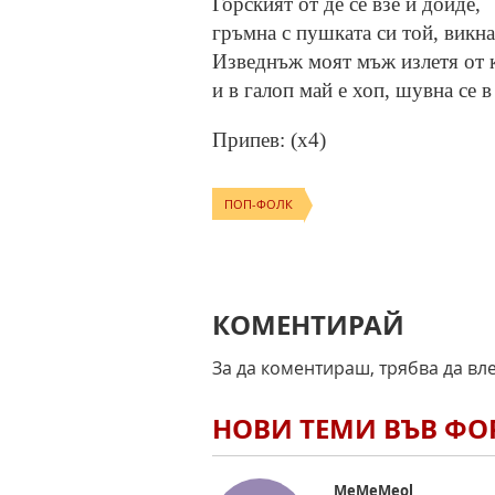
Горският от де се взе и дойде,
гръмна с пушката си той, викна
Изведнъж моят мъж излетя от 
и в галоп май е хоп, шувна се в
Припев: (x4)
ПОП-ФОЛК
КОМЕНТИРАЙ
За да коментираш, трябва да вл
НОВИ ТЕМИ ВЪВ Ф
MeMeMeol