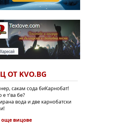
Ц ОТ KVO.BG
лнер, сакам сода биКарнобат!
о е т'ва бе?
зирана вода и две карнобатски
и!
 още вицове