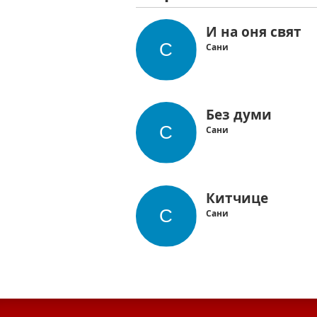
И на оня свят
Сани
Без думи
Сани
Китчице
Сани