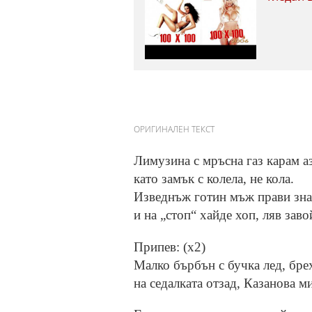
ОРИГИНАЛЕН ТЕКСТ
Лимузина с мръсна газ карам аз
като замък с колела, не кола.
Изведнъж готин мъж прави зна
и на „стоп“ хайде хоп, ляв заво
Припев: (x2)
Малко бърбън с бучка лед, брех
на седалката отзад, Казанова ми