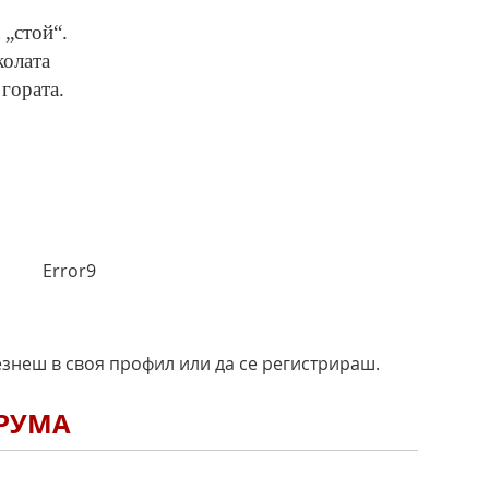
 „стой“.
колата
 гората.
Error9
езнеш в своя профил или да се регистрираш.
ОРУМА