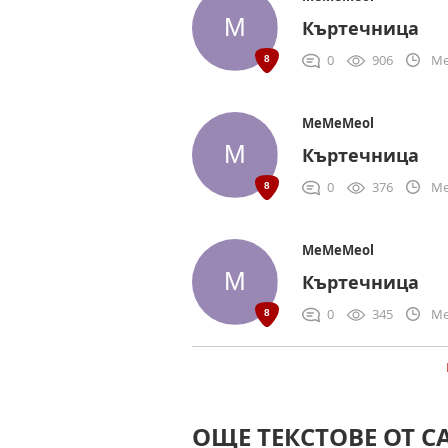
Къртечница
0
906
Me
MeMeMeol
Къртечница
0
376
Me
MeMeMeol
Къртечница
0
345
Me
ОЩЕ ТЕКСТОВЕ ОТ С