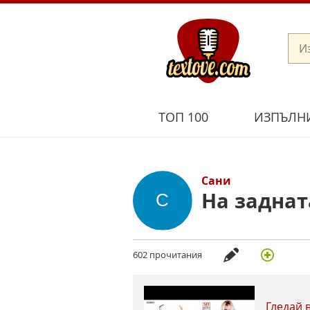
ТОП 100
ИЗПЪЛН
Сани
На заднат
602 прочитания
Гледай 