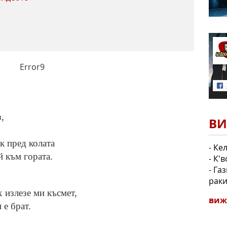
Error9
,
ВИ
к пред колата
- Ке
й към гората.
- К'в
- Га
раки
 излезе ми късмет,
виж
 е брат.