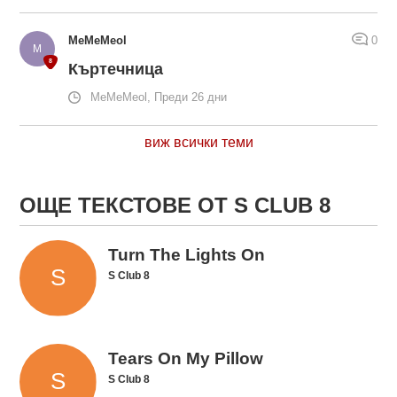
MeMeMeol
0
Къртечница
MeMeMeol, Преди 26 дни
виж всички теми
ОЩЕ ТЕКСТОВЕ ОТ S CLUB 8
Turn The Lights On
S Club 8
Tears On My Pillow
S Club 8