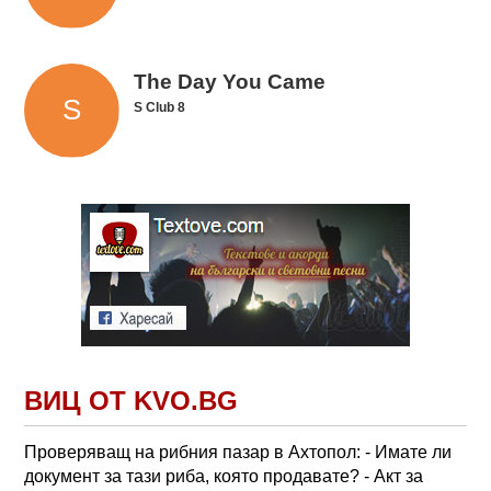
The Day You Came
S Club 8
ВИЦ ОТ KVO.BG
Проверяващ на рибния пазар в Ахтопол: - Имате ли
документ за тази риба, която продавате? - Акт за