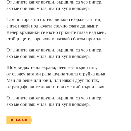
От липите капят круши, вършили са чер пипер,
ако ме обичаш мила, ша ти купя водомер.
Там по горската пътека движи се брадясал тип,
а пък някой под колата сръчно слага динамит.
Вечер връщайки се късно грижите глава над мен,
стой ръцете, горе чувам, казвай сбогом проходел.
От липите капят круши, вършили са чер пипер,
ако ме обичаш мила, ша ти купя водомер.
Щом видях те на екрана, пееше за първи път,
от сърдечната ми рана шурна топла струйка кръв.
Май ли беше или юни, или някой друг по тях,
от разцъфналите дюли сторихме ний първи грях.
От липите капят круши, вършили са чер пипер,
ако ме обичаш мила, ша ти купя водомер.
ПОП-ФОЛК