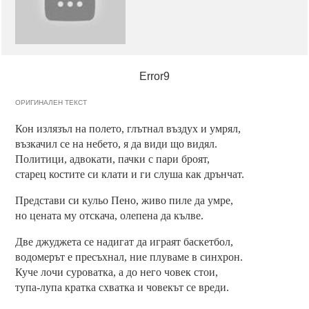
Error9
ОРИГИНАЛЕН ТЕКСТ
Кон излязъл на полето, глътнал въздух и умрял,
възкачил се на небето, я да види що видял.
Политици, адвокати, пачки с пари броят,
старец костите си клати и ги слуша как дрънчат.
Представи си кульо Пено, живо пиле да умре,
но цената му отскача, олепена да кълве.
Две джуджета се надигат да играят баскетбол,
водомерът е пресъхнал, ние плуваме в синхрон.
Куче лочи суроватка, а до него човек стои,
тупа-лупа кратка схватка и човекът се вреди.