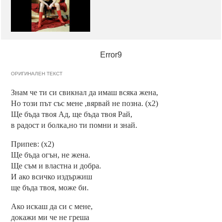
Error9
ОРИГИНАЛЕН ТЕКСТ
Знам че ти си свикнал да имаш всяка жена,
Но този път със мене ,вярвай не позна. (х2)
Ще бъда твоя Ад, ще бъда твоя Рай,
в радост и болка,но ти помни и знай.
Припев: (х2)
Ще бъда огън, не жена.
Ще съм и властна и добра.
И ако всичко издържиш
ще бъда твоя, може би.
Ако искаш да си с мене,
докажи ми че не греша