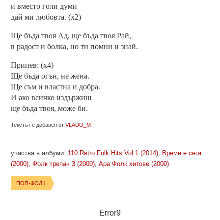
и вместо голи думи
дай ми любовта. (х2)
Ще бъда твоя Ад, ще бъда твоя Рай,
в радост и болка, но ти помни и знай.
Припев: (х4)
Ще бъда огън, не жена.
Ще съм и властна и добра.
И ако всичко издържиш
ще бъда твоя, може би.
Текстът е добавен от
VLADO_M
участва в албуми:
110 Retro Folk Hits Vol.1 (2014)
,
Време е сега
(2000)
,
Фолк трепач 3 (2000)
,
Ара Фолк хитове (2000)
ПОП-ФОЛК
Error9