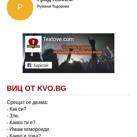
Румяна Тодорова
ВИЦ ОТ KVO.BG
Срещат се двама:
- Как си?
- Зле.
- Какво ти е?
- Имам хемороиди.
- Какво е това?