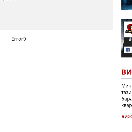
Error9
ВИ
Мина
тази
бара
квар
виж