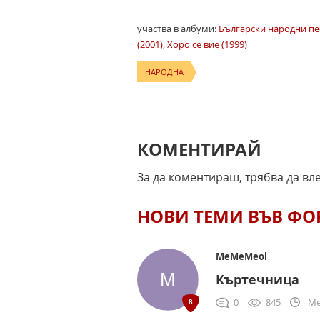
участва в албуми:
Български народни пес
(2001)
,
Хоро се вие (1999)
НАРОДНА
КОМЕНТИРАЙ
За да коментираш, трябва да вл
НОВИ ТЕМИ ВЪВ Ф
MeMeMeol
Къртечница
0
845
Me