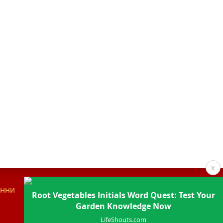
x
анни
Контакти
Root Vegetables Initials Word Quest: Test Your
Garden Knowledge Now
LifeShouts.com