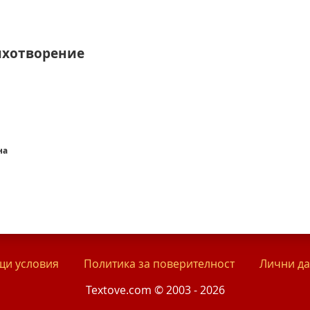
ихотворение
на
и условия
Политика за поверителност
Лични д
Textove.com © 2003 - 2026