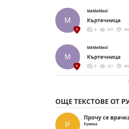
MeMeMeol
Къртечница
0
347
Me
MeMeMeol
Къртечница
0
321
Me
ОЩЕ ТЕКСТОВЕ ОТ 
Прочу се врачк
Румяна