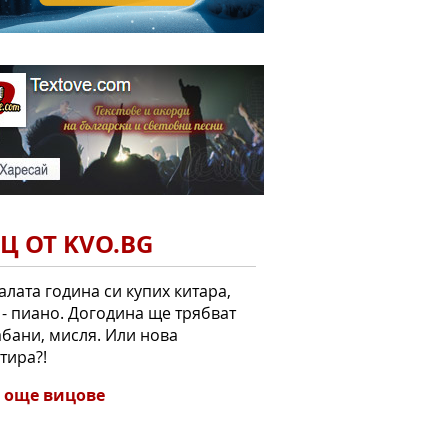
Ц ОТ KVO.BG
лата година си купих китара,
 - пиано. Догодина ще трябват
бани, мисля. Или нова
тира?!
 още вицове