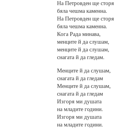
На Петровден ще сторя
бяла чешма каменна.
На Петровден ще сторя
бяла чешма каменна.
Кога Рада минава,
менците й да слушам,
менците й да слушам,
снагата й да гледам.
Менците й да слушам,
снагата й да гледам
Менците й да слушам,
снагата й да гледам
Изгоря ми душата
на младите години.
Изгоря ми душата
на младите години.