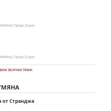
MeMeol, Преди 23 дни
MeMeol, Преди 23 дни
виж всички теми
РУМЯНА
а от Странджа