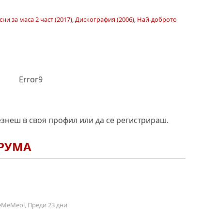
ни за маса 2 част (2017)
,
Дискография (2006)
,
Най-доброто
Error9
езнеш в своя профил или да се регистрираш.
ОРУМА
MeMeol, Преди 23 дни