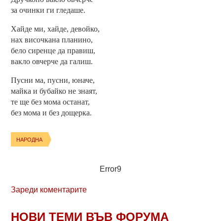
за очинки ги гледаше.
Хайде ми, хайде, девойко,
нах височкана планино,
бело сиренце да правиш,
вакло овчерче да галиш.
Пусни ма, пусни, юначе,
майка и бубайко не знаят,
те ще без мома останат,
без мома и без дощерка.
НАРОДНА
Error9
Зареди коментарите
НОВИ ТЕМИ ВЪВ ФОРУМА