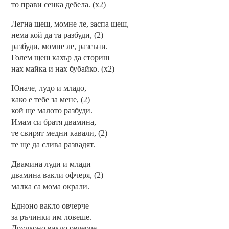
то прави сенка дебела. (х2)
Легна щеш, момне ле, заспа щеш,
нема кой да та разбуди, (2)
разбуди, момне ле, разсъни.
Голем щеш кахър да сториш
нах майка и нах бубайко. (х2)
Юначе, лудо и младо,
како е тебе за мене, (2)
кой ще малото разбуди.
Имам си братя двамина,
те свирят медни кавали, (2)
те ще да слива развадят.
Двамина луди и млади
двамина вакли офчеря, (2)
малка са мома окрали.
Едноно вакло овчерче
за ръчинки им ловеше.
Дручконо вакло овчерче