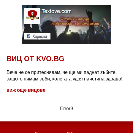
ВИЦ ОТ KVO.BG
Вече не се притеснявам, че ще ми паднат зъбите,
защото нямам зъби, колегата удря наистина здраво!
виж още вицове
Error9