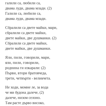
галили са, любили са,
двама луди, двама млади. (2)
Галили са, любили са,
двама луди, двама млади.
Сбралили са двете майки, мари,
сбралили са двете майки,
двете майки, две душманки. (2)
Сбралили са двете майки,
двете майки, две душманки.
Яли, пили, говорили, мари,
яли, пили, говорили,
роднина ги изкарали: (2)
Първи, втори братовчеда,
трети, четвърти - великчета.
Не ходи, момне ле, за вода
че ми будона далече, (2)
далече, низом селоно.
Там расте дърво високо,