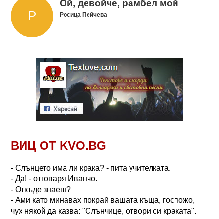
Ой, девойче, рамбел мой
Росица Пейчева
ВИЦ ОТ KVO.BG
- Слънцето има ли крака? - пита учителката.
- Да! - отговаря Иванчо.
- Откъде знаеш?
- Ами като минавах покрай вашата къща, госпожо,
чух някой да казва: "Слънчице, отвори си краката".