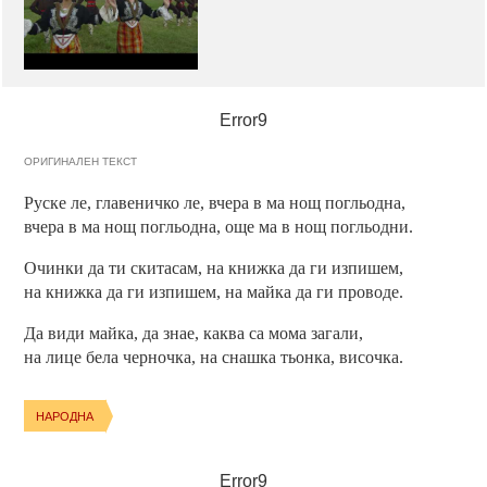
Error9
ОРИГИНАЛЕН ТЕКСТ
Руске ле, главеничко ле, вчера в ма нощ погльодна,
вчера в ма нощ погльодна, още ма в нощ погльодни.
Очинки да ти скитасам, на книжка да ги изпишем,
на книжка да ги изпишем, на майка да ги проводе.
Да види майка, да знае, каква са мома загали,
на лице бела черночка, на снашка тьонка, височка.
НАРОДНА
Error9