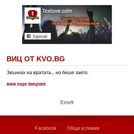
ВИЦ ОТ KVO.BG
Звъннах на вратата... но беше заето.
виж още вицове
Error9
Facebook
Общи условия