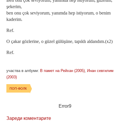
Ben onu çok seviyorum, yanımda hep istiyorum, güzelim,
şekerim,
ben onu çok seviyorum, yanımda hep istiyorum, o benim
kaderim.
Ref.
O çakar gözlerine, o güzel gülüşüne, tapıldı aldandım.(x2)
Ref.
участва в албуми:
В памет на Рейхан (2005)
,
Инан севгилим
(2003)
ПОП-ФОЛК
Error9
Зареди коментарите