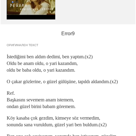
Error9
ОРИГИНАЛЕН ТЕКСТ
İstediğimi ben aldım dedimi, ben yaptım.(x2)
Oldu be anam oldu, o yari kazandım,
oldu be baba oldu, o yari kazandım.
O çakar gözlerine, o güzel gülüşüne, tapıldı aldandım.(x2)
Ref.
Başkasını sevemem anam istemem,
ondan güzel birini babam göremem.
Köy kasaba çok gezdim, kimseye söz vermedim,
sonunda sana vuruldum, güzel yari ben buldum.(x2)