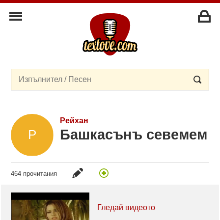
Рейхан
Башкасънъ севемем
464 прочитания
Гледай видеото