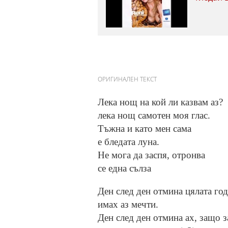
ОРИГИНАЛЕН ТЕКСТ
Лека нощ на кой ли казвам аз?
лека нощ самотен моя глас.
Тъжна и като мен сама
е бледата луна.
Не мога да заспя, отронва
се една сълза
Ден след ден отмина цялата год
имах аз мечти.
Ден след ден отмина ах, защо з