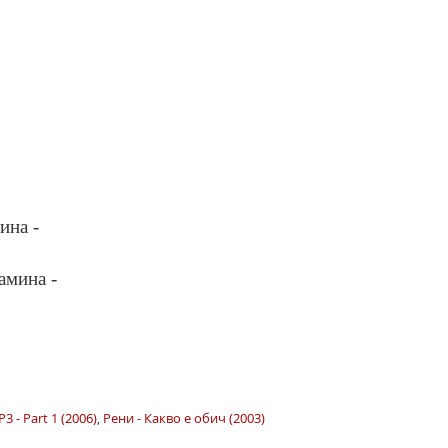
ина -
амина -
3 - Part 1 (2006)
,
Рени - Какво е обич (2003)