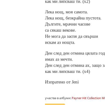
как ми липсваш ти. (х2)
Лека нощ, моя самота.
Лека нощ, безкрайна пустота.
Дългите, мрачни часове
са сякаш векове.
Не мога да заспя да свърши
искам аз нощта.
Ден след ден отмина цялата год
имах аз мечти.
Ден след ден отмина ах, защо з
как ми липсваш ти. (х4)
Изпратено от Jeni
участва в албуми:
Payner Hit Collection MP