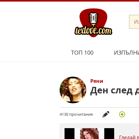
ТОП 100
ИЗПЪЛН
Рени
Ден след 
4130 прочитания
Гледай 