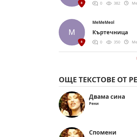
0
382
Me
MeMeMeol
Къртечница
0
350
Me
ОЩЕ ТЕКСТОВЕ ОТ Р
Двама сина
Рени
Спомени