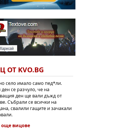
Ц ОТ KVO.BG
но село имало само пед*ли.
 ден се разчуло, че на
ващия ден ще вали дъжд от
ве. Събрали се всички на
ана, свалили гащите и зачакали
авали.
 още вицове