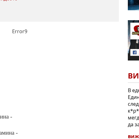
Error9
ВИ
В ед
Един
след
к*р*
ина -
мегд
да з
амина -
виж