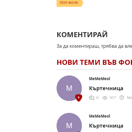
ПОП-ФОЛК
КОМЕНТИРАЙ
За да коментираш, трябва да вл
НОВИ ТЕМИ ВЪВ Ф
MeMeMeol
Къртечница
0
917
Me
MeMeMeol
Къртечница