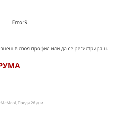
Error9
езнеш в своя профил или да се регистрираш.
ОРУМА
MeMeol, Преди 26 дни