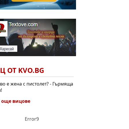
Ц ОТ KVO.BG
кво е жена с пистолет? - Гърмяща
!
 още вицове
Error9