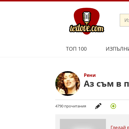
ТОП 100
ИЗПЪЛН
Рени
Аз съм в 
4790 прочитания
Гледай 