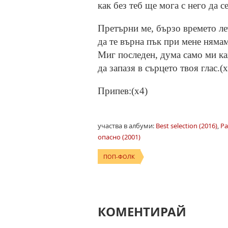
как без теб ще мога с него да с
Претърни ме, бързо времето ле
да те върна пък при мене нямам
Миг последен, дума само ми к
да запазя в сърцето твоя глас.(x
Припев:(x4)
участва в албуми:
Best selection (2016)
,
Pa
опасно (2001)
ПОП-ФОЛК
КОМЕНТИРАЙ