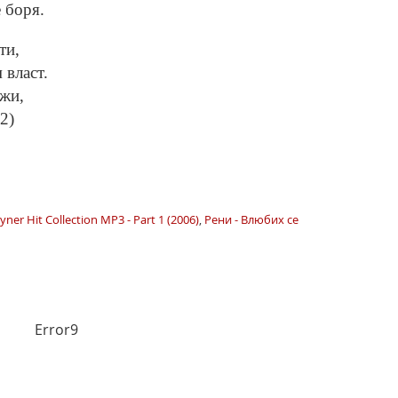
е боря.
ти,
 власт.
ажи,
2)
yner Hit Collection MP3 - Part 1 (2006)
,
Рени - Влюбих се
Error9