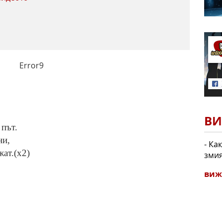
Error9
ВИ
 път.
ни,
- Ка
ат.(x2)
змия
виж