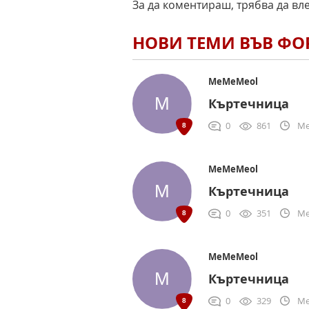
За да коментираш, трябва да вл
НОВИ ТЕМИ ВЪВ Ф
MeMeMeol
Къртечница
0
861
Me
MeMeMeol
Къртечница
0
351
Me
MeMeMeol
Къртечница
0
329
Me