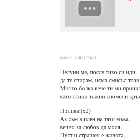
ОРИГИНАЛЕН ТЕКСТ
Целуни ме, после тихо си иди,
да те спирам, няма смисъл този
Много болка вече ти ми причи
като птици тъжни спомени кръж
Припев:(x2)
Аз съм в плен на тази мъка,
вечно за любов да моля.
Пуст и страшен е живота,