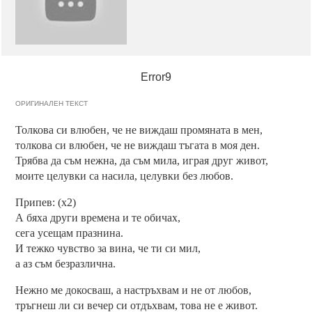
Error9
ОРИГИНАЛЕН ТЕКСТ
Толкова си влюбен, че не виждаш промяната в мен,
толкова си влюбен, че не виждаш тъгата в моя ден.
Трябва да съм нежна, да съм мила, играя друг живот,
моите целувки са насила, целувки без любов.
Припев: (х2)
А бяха други времена и те обичах,
сега усещам празнина.
И тежко чувство за вина, че ти си мил,
а аз съм безразлична.
Нежно ме докосваш, а настръхвам и не от любов,
тръгнеш ли си вечер си отдъхвам, това не е живот.