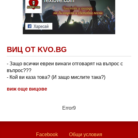
ВИЦ ОТ KVO.BG
- Защо всички евреи винаги отговарят на въпрос с
въпрос???
- Кой ви каза това? (И защо мислите така?)
виж още вицове
Error9
Facebook
Общи условия