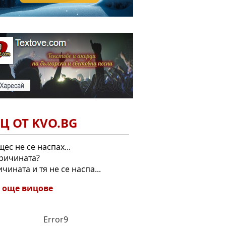
Ц ОТ KVO.BG
щес не се наспах...
причината?
ичината и тя не се наспа...
 още вицове
Error9