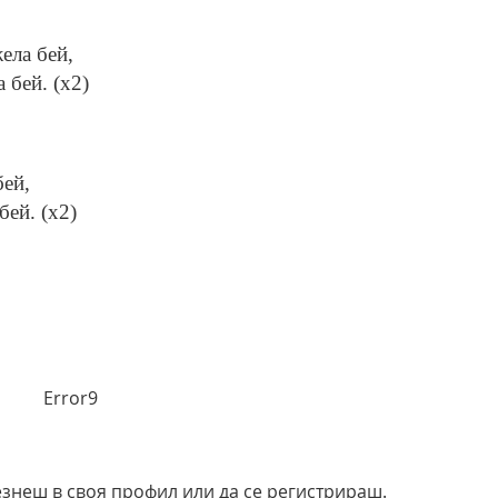
ела бей,
 бей. (x2)
бей,
бей. (x2)
Error9
езнеш в своя профил или да се регистрираш.