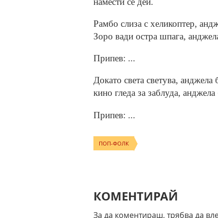
намести се дей.
Рамбо слиза с хеликоптер, андж
Зоро вади остра шпага, анджела
Припев: ...
Докато света светува, анджела 
кино гледа за заблуда, анджела 
Припев: ...
ПОП-ФОЛК
КОМЕНТИРАЙ
За да коментираш, трябва да вл