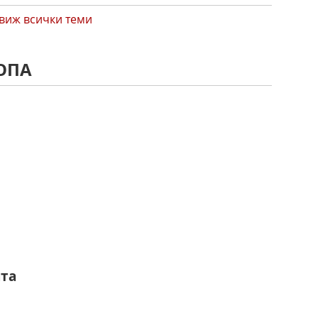
виж всички теми
ОПА
ш
та