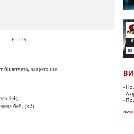
Error9
ят билетчета, защото ще
ВИ
- Но
- А 
ела бей,
- Пр
жела бей. (x2)
виж