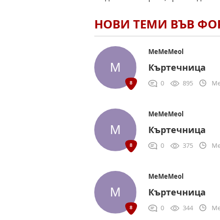
НОВИ ТЕМИ ВЪВ Ф
MeMeMeol
Къртечница
0
895
Me
MeMeMeol
Къртечница
0
375
Me
MeMeMeol
Къртечница
0
344
Me