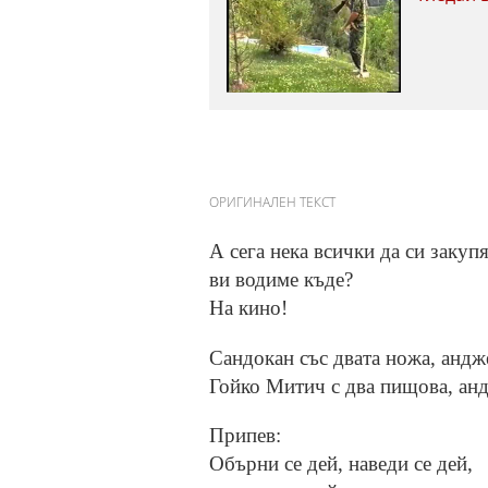
ОРИГИНАЛЕН ТЕКСТ
А сега нека всички да си закуп
ви водиме къде?
На кино!
Сандокан със двата ножа, андж
Гойко Митич с два пищова, анд
Припев:
Обърни се дей, наведи се дей,