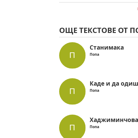
ОЩЕ ТЕКСТОВЕ ОТ П
Станимака
Попа
Каде и да оди
Попа
Хаджиминчова
Попа