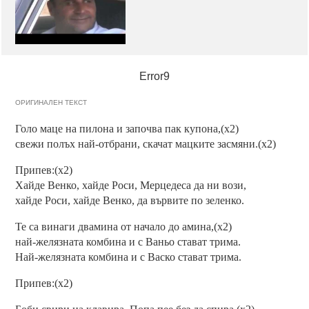
Error9
ОРИГИНАЛЕН ТЕКСТ
Голо маце на пилона и започва пак купона,(x2)
свежи полъх най-отбрани, скачат мацките засмяни.(x2)
Припев:(x2)
Хайде Венко, хайде Роси, Мерцедеса да ни вози,
хайде Роси, хайде Венко, да вървите по зеленко.
Те са винаги двамина от начало до амина,(x2)
най-желязната комбина и с Ваньо стават трима.
Най-желязната комбина и с Васко стават трима.
Припев:(x2)