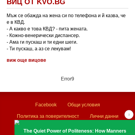
ВИЦ ОТ KVO.BG
Мъж се обажда на жена си по телефона и й казва, че
е в КВД.
- А какво е това КВД? - пита жената.
- Кожно-венерически диспансер.
- Ама ги пускаш и ти едни шеги.
- Ти пускаш, а аз се лекувам!
виж още вицове
Error9
Facebook
Общи условия
x
Политика за поверителност
Лични данни
Контакти
The Quiet Power of Politeness: How Manners