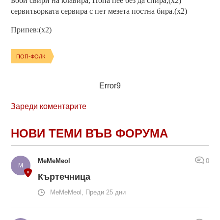
Боби свири на клавира, Попа пее без да спира,(x2)
сервитьорката сервира с пет мезета постна бира.(x2)
Припев:(x2)
ПОП-ФОЛК
Error9
Зареди коментарите
НОВИ ТЕМИ ВЪВ ФОРУМА
MeMeMeol
0
Къртечница
MeMeMeol, Преди 25 дни