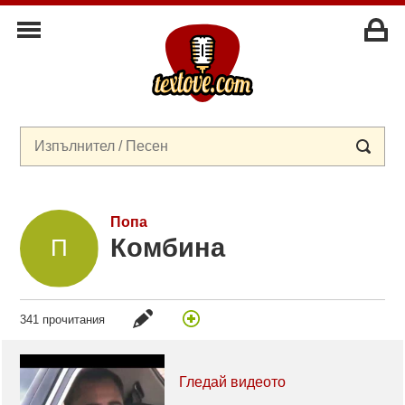
Попа
Комбина
341 прочитания
Гледай видеото