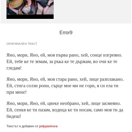
Error9
ОРИГИНАЛЕН ТЕКСТ
Яно, мори, Яно, ей, моя първа рано, хей, сонце изгреяно.
Ей, тебе ке те земам, за ръка ке те държам, во очи ке те
гледам!
Яно, мори, Яно, ей, моя стара рано, хей, лице разплакано.
Ей, стига солзи рони, сърце мое ми не гори, я си ела ти
при мене!
Яно, мори, Яно, ей, цвеке необрано, хей, лице засмеяно.
Ей, сенкя ке ти пазам, водица ке ти носам, само моя ти да
бидеш!
Текстът е добавен от
polypaskova