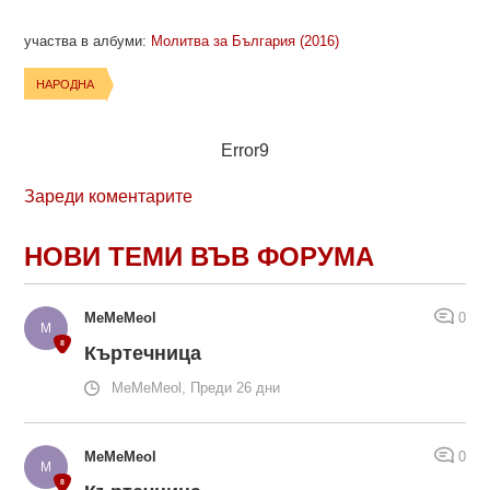
участва в албуми:
Молитва за България (2016)
НАРОДНА
Error9
Зареди коментарите
НОВИ ТЕМИ ВЪВ ФОРУМА
MeMeMeol
0
Къртечница
MeMeMeol, Преди 26 дни
MeMeMeol
0