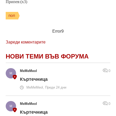
Припев:(x3)
ПОП
Error9
Зареди коментарите
НОВИ ТЕМИ ВЪВ ФОРУМА
MeMeMeol
0
Къртечница
MeMeMeol, Преди 24 дни
MeMeMeol
0
Къртечница