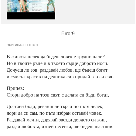
Error9
ОРИГИНАЛЕН ТЕКСТ
В живота нелек да бъдеш човек е трудно нали?
Но в твоите ръце и в твоето сърце доброто носи.
Дочуеш ли зов, раздавай любов, ще бъдеш богат
и смисъл красив на делника сив придай в този свят.
Припев:
Стори добро на този свят, с делата си бъди богат,
Достоен бъди, реванш не търси по пътя нелек,
дори да си сам, по пътя избран оставай човек.
Раздавай мечти, дарявай звезди дордето си жив,
раздай любовта, изпей песента, ще бъдеш щастлив.