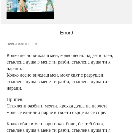
Error9
ОРИГИНАЛЕН ТЕКСТ
Колко лесно виждаш мен, колко лесно падам в плен,
стъклена душа в мене ти разби, стъклена душа ти я
нарани.
Колко лесно виждаш мен, моят свят е разрушен,
стъклена душа в мене ти разби, стъклена душа ти я
нарани.
Припев:
Стъклени разбити мечти, крехка душа на парчета,
моля се еднично парче в твоето сърце да се спре.
Колко обич в мен гори и как боли, без теб боли,
стъклена душа в мене ти разби, стъклена душа ти я