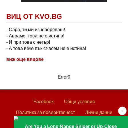
ВИЦ ОТ KVO.BG
- Сара, ти ми изневеряваш!
- Авраме, това не е истина!
- И при това с негър!
- А това вече пък съвсем не е истина!
виж още вицове
Error9
Facebook
Общи условия
x
Политика за поверителност
Лични данни
Контакти
Are You a Long-Range Sniper or Up-Close