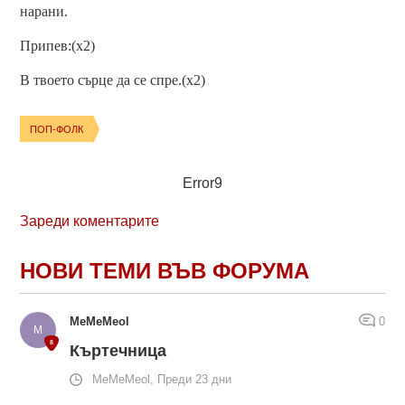
нарани.
Припев:(x2)
В твоето сърце да се спре.(x2)
ПОП-ФОЛК
Error9
Зареди коментарите
НОВИ ТЕМИ ВЪВ ФОРУМА
MeMeMeol
0
Къртечница
MeMeMeol, Преди 23 дни