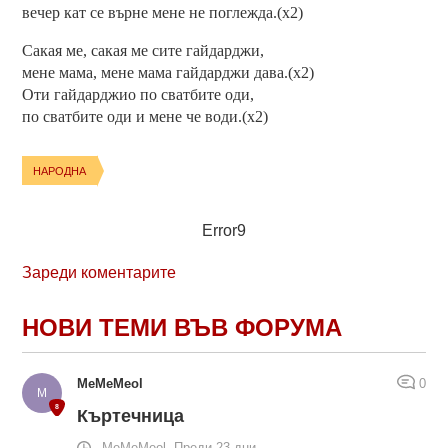
вечер кат се върне мене не поглежда.(x2)
Сакая ме, сакая ме сите гайдарджи,
мене мама, мене мама гайдарджи дава.(x2)
Оти гайдарджио по сватбите оди,
по сватбите оди и мене че води.(x2)
НАРОДНА
Error9
Зареди коментарите
НОВИ ТЕМИ ВЪВ ФОРУМА
MeMeMeol
0
Къртечница
MeMeMeol, Преди 23 дни