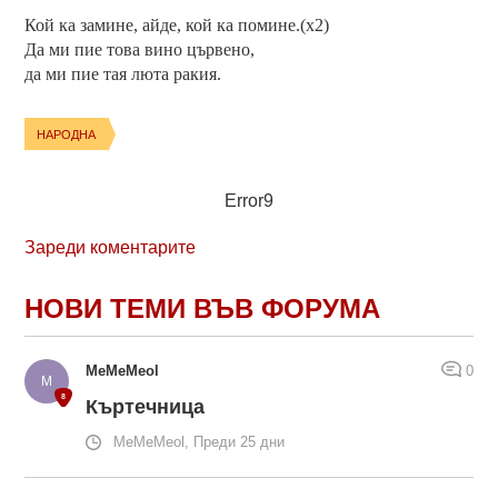
Кой ка замине, айде, кой ка помине.(x2)
Да ми пие това вино цървено,
да ми пие тая люта ракия.
НАРОДНА
Error9
Зареди коментарите
НОВИ ТЕМИ ВЪВ ФОРУМА
MeMeMeol
0
Къртечница
MeMeMeol, Преди 25 дни