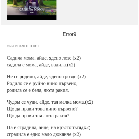
Error9
ОРИГИНАЛЕН ТЕКСТ
Садила мома, айде, ядено лозе,(x2)
садила е мома, айде, вадила.(x2)
Не се родило, айде, ядено грозде.(x2)
Родило се е руйно вино цървено,
родила се е бела, люта ракия.
Чудом се чуди, айде, тая малка мома.(x2)
Що да прави това вино цървено?
Що да прави тая люта ракия?
Па е сградила, айде, на кръстопътя,(x2)
сградила е едно мало дюкянче.(x2)