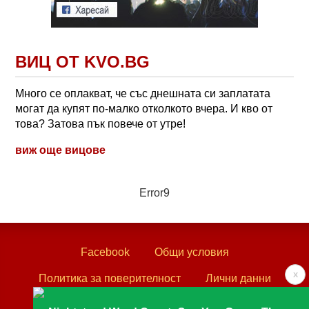
ВИЦ ОТ KVO.BG
Много се оплакват, че със днешната си заплатата
могат да купят по-малко отколкото вчера. И кво от
това? Затова пък повече от утре!
виж още вицове
Error9
Facebook
Общи условия
x
Политика за поверителност
Лични данни
Контакти