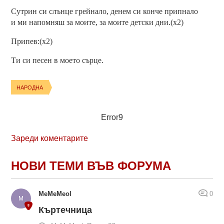
Сутрин си слънце грейнало, денем си конче припнало
и ми напомняш за моите, за моите детски дни.(x2)
Припев:(x2)
Ти си песен в моето сърце.
НАРОДНА
Error9
Зареди коментарите
НОВИ ТЕМИ ВЪВ ФОРУМА
MeMeMeol
0
Къртечница