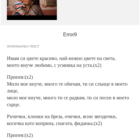
Error9
ОРИГИНАЛЕН ТЕКСТ
Имам си цвете красиво, най-нежно цвете на света,
моето внуче любимо, с усмивка на уста.(x2)
Припев:(x2)
Мило мое внуче, много те обичам, ти си слънце в моето
лице,
мило мое внуче, много ти се радвам, ти си песен в моето
сърце.
Ръчички, клонки на бреза, очички, ясни звездички,
косичка като коприна, снагата, фиданка.(x2)
Припев:(x2)